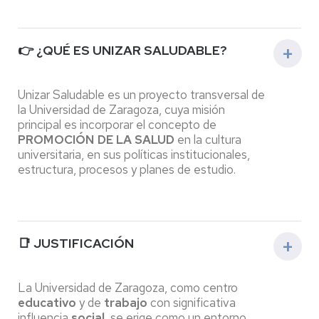
👉 ¿QUÉ ES UNIZAR SALUDABLE?
Unizar Saludable es un proyecto transversal de
la Universidad de Zaragoza, cuya misión
principal es incorporar el concepto de
PROMOCIÓN DE LA SALUD
en la cultura
universitaria, en sus políticas institucionales,
estructura, procesos y planes de estudio.
📑 JUSTIFICACIÓN
Unizar Saludable representa el
La Universidad de Zaragoza, como centro
compromiso de la Universidad de
educativo
y de
trabajo
con significativa
Zaragoza con la
creación de un campus
influencia
social
, se erige como un entorno