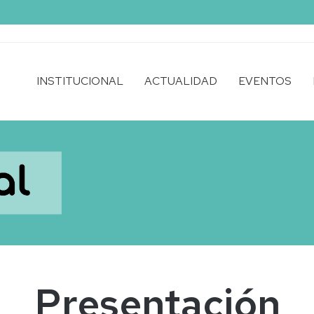
INSTITUCIONAL
ACTUALIDAD
EVENTOS
Presentación
¿Qué
es
Unizar
Saludable?
Redes
Saludables
Plan
estratégico
Presentación
Transparencia