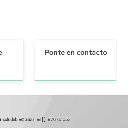
e
Ponte en contacto
saludable@unizar.es
976761052