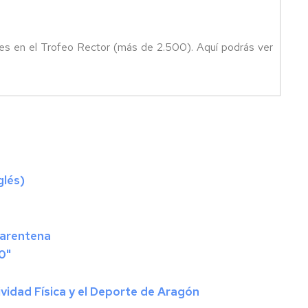
tes en el Trofeo Rector (más de 2.500). Aquí podrás ver
glés)
uarentena
0"
ividad Física y el Deporte de Aragón