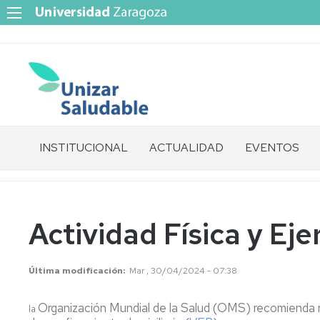
INSTITUCIONAL
ACTUALIDAD
EVENTOS
Presentación
¿Qué
es
Actividad Física y Eje
Unizar
Saludable?
Última modificación
Mar , 30/04/2024 - 07:38
Redes
Saludables
Organización Mundial de la Salud (OMS) recomienda rea
la