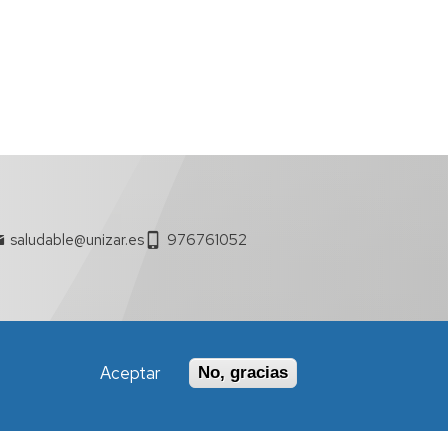
saludable@unizar.es
976761052
Aceptar
No, gracias
Política de Accesibilidad