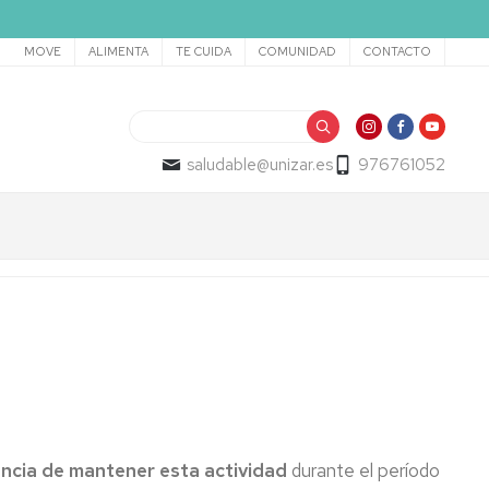
Secundario
MOVE
ALIMENTA
TE CUIDA
COMUNIDAD
CONTACTO
Buscar
saludable@unizar.es
976761052
ncia de mantener esta actividad
durante el período