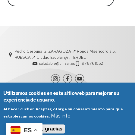
Pedro Cerbuna 12, ZARAGOZA 📍 Ronda Misericordia 5,
HUESCA 📍 Ciudad Escolar s/n, TERUEL
saludable@unizar.es
976761052
Utilizamos cookies en este sitio web para mejorar su
experiencia de usuario.
Al hacer click en Aceptar, otorga su consentimiento para que
Más info
establezcamos cookies.
Aviso Legal
Condiciones generales de uso
Aceptar
No, gracias
ES
Política de Privacidad
Política de Cookies